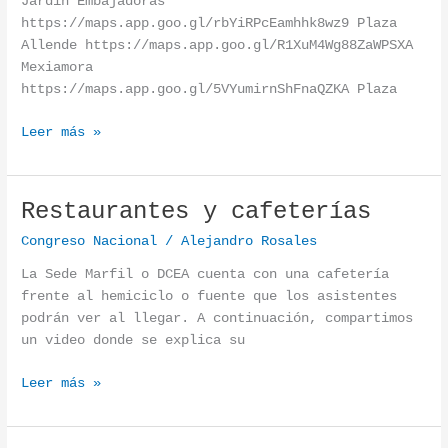
Jardín Embajadoras
https://maps.app.goo.gl/rbYiRPcEamhhk8wz9 Plaza
Allende https://maps.app.goo.gl/R1XuM4Wg88ZaWPSXA
Mexiamora
https://maps.app.goo.gl/5VYumirnShFnaQZKA Plaza
Leer más »
Restaurantes y cafeterías
Restaurantes y cafeterías
Congreso Nacional
/
Alejandro Rosales
La Sede Marfil o DCEA cuenta con una cafetería
frente al hemiciclo o fuente que los asistentes
podrán ver al llegar. A continuación, compartimos
un video donde se explica su
Leer más »