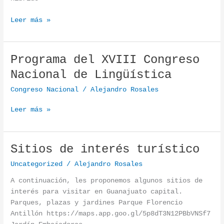
Leer más »
Programa del XVIII Congreso
Programa del XVIII Congreso Nacional de Lingüística
Nacional de Lingüística
Congreso Nacional
/
Alejandro Rosales
Leer más »
Sitios de interés turístico
Sitios de interés turístico
Uncategorized
/
Alejandro Rosales
A continuación, les proponemos algunos sitios de
interés para visitar en Guanajuato capital.
Parques, plazas y jardines Parque Florencio
Antillón https://maps.app.goo.gl/5p8dT3N12PBbVNSf7