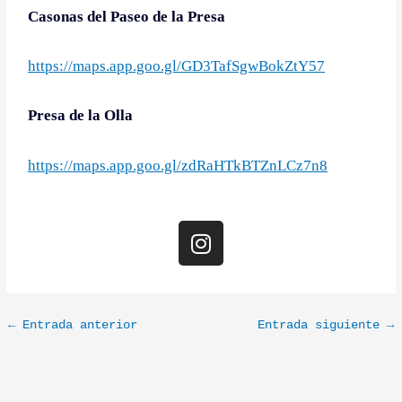
Casonas del Paseo de la Presa
https://maps.app.goo.gl/GD3TafSgwBokZtY57
Presa de la Olla
https://maps.app.goo.gl/zdRaHTkBTZnLCz7n8
I
n
s
t
a
←
Entrada anterior
Entrada siguiente
→
g
r
a