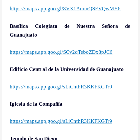
https://maps.app.goo.gl/8VX1AuunQSEVQwMY6
Basílica Colegiata de Nuestra Señora de
Guanajuato
https://maps.app.goo.gl/SCv2qTeboZDx8pJC6
Edificio Central de la Universidad de Guanajuato
https://maps.app.goo.gl/sLiCnthR3KKFKGTr9
Iglesia de la Compañía
https://maps.app.goo.gl/sLiCnthR3KKFKGTr9
Templo de San Diego