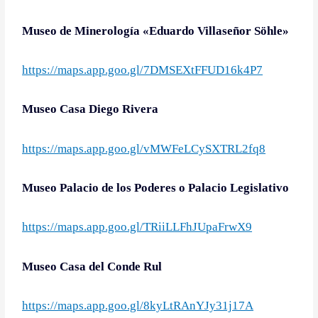
Museo de Minerología «Eduardo Villaseñor Söhle»
https://maps.app.goo.gl/7DMSEXtFFUD16k4P7
Museo Casa Diego Rivera
https://maps.app.goo.gl/vMWFeLCySXTRL2fq8
Museo Palacio de los Poderes o Palacio Legislativo
https://maps.app.goo.gl/TRiiLLFhJUpaFrwX9
Museo Casa del Conde Rul
https://maps.app.goo.gl/8kyLtRAnYJy31j17A