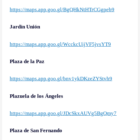
https://maps.app.goo.gl/BgQHkNtHTrCGgpeb9
Jardín Unión
https://maps.app.goo.gl/WcckcUijVF5jvsYT9
Plaza de la Paz
https://maps.app.goo.gl/bnv1ykDKzeZYStvh9
Plazuela de los Ángeles
https://maps.app.goo.gl/JDcSkxAUVg5BgQmy7
Plaza de San Fernando