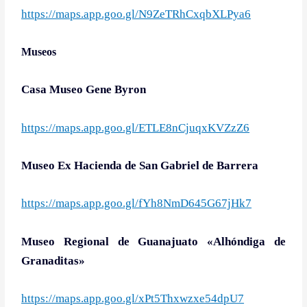
https://maps.app.goo.gl/N9ZeTRhCxqbXLPya6
Museos
Casa Museo Gene Byron
https://maps.app.goo.gl/ETLE8nCjuqxKVZzZ6
Museo Ex Hacienda de San Gabriel de Barrera
https://maps.app.goo.gl/fYh8NmD645G67jHk7
Museo Regional de Guanajuato «Alhóndiga de
Granaditas»
https://maps.app.goo.gl/xPt5Thxwzxe54dpU7