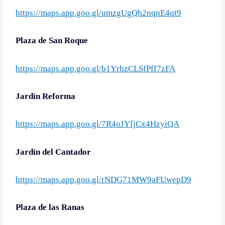
https://maps.app.goo.gl/umzgUgQh2nqnE4qt9
Plaza de San Roque
https://maps.app.goo.gl/b1YrhzCLSfPff7zFA
Jardín Reforma
https://maps.app.goo.gl/7R4oJYfjCx4HzyiQA
Jardín del Cantador
https://maps.app.goo.gl/rNDG71MW9aFUwepD9
Plaza de las Ranas