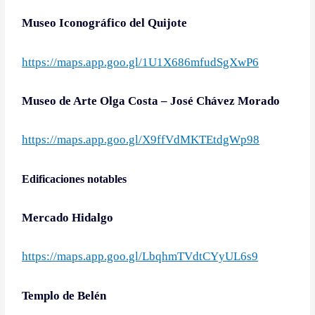
Museo Iconográfico del Quijote
https://maps.app.goo.gl/1U1X686mfudSgXwP6
Museo de Arte Olga Costa – José Chávez Morado
https://maps.app.goo.gl/X9ffVdMKTEtdgWp98
Edificaciones notables
Mercado Hidalgo
https://maps.app.goo.gl/LbqhmTVdtCYyUL6s9
Templo de Belén