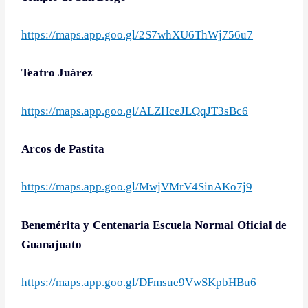
https://maps.app.goo.gl/2S7whXU6ThWj756u7
Teatro Juárez
https://maps.app.goo.gl/ALZHceJLQqJT3sBc6
Arcos de Pastita
https://maps.app.goo.gl/MwjVMrV4SinAKo7j9
Benemérita y Centenaria Escuela Normal Oficial de
Guanajuato
https://maps.app.goo.gl/DFmsue9VwSKpbHBu6