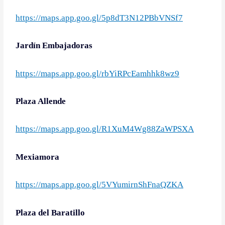
https://maps.app.goo.gl/5p8dT3N12PBbVNSf7
Jardín Embajadoras
https://maps.app.goo.gl/rbYiRPcEamhhk8wz9
Plaza Allende
https://maps.app.goo.gl/R1XuM4Wg88ZaWPSXA
Mexiamora
https://maps.app.goo.gl/5VYumirnShFnaQZKA
Plaza del Baratillo