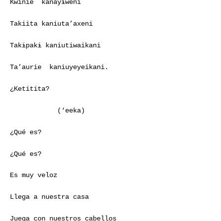
Kwinie kanayɨweni
Takiita kaniuta’axeni
Takɨpakɨ kaniutiwaikani
Ta’aurie kaniuyeyeikani.
¿Ketitita?
(‘eeka)
¿Qué es?
¿Qué es?
Es muy veloz
Llega a nuestra casa
Juega con nuestros cabellos