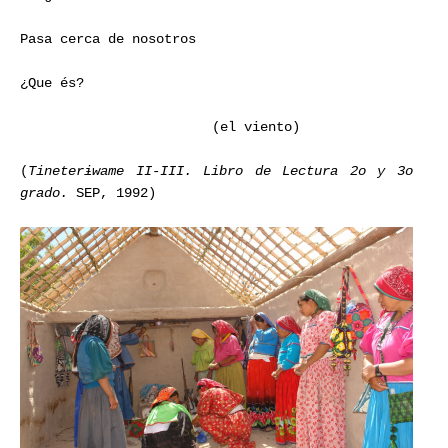
Pasa cerca de nosotros
¿Que és?
(el viento)
(
Tineterɨwame II-III. Libro de Lectura 2o y 3o
grado.
SEP, 1992)