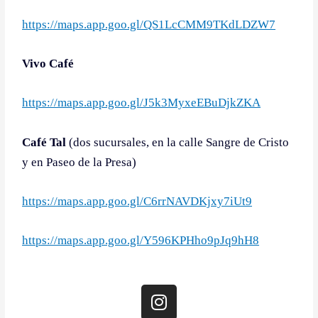
https://maps.app.goo.gl/QS1LcCMM9TKdLDZW7
Vivo Café
https://maps.app.goo.gl/J5k3MyxeEBuDjkZKA
Café Tal
(dos sucursales, en la calle Sangre de Cristo
y en Paseo de la Presa)
https://maps.app.goo.gl/C6rrNAVDKjxy7iUt9
https://maps.app.goo.gl/Y596KPHho9pJq9hH8
I
n