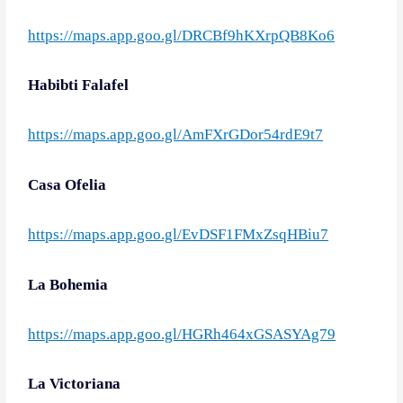
https://maps.app.goo.gl/DRCBf9hKXrpQB8Ko6
Habibti Falafel
https://maps.app.goo.gl/AmFXrGDor54rdE9t7
Casa Ofelia
https://maps.app.goo.gl/EvDSF1FMxZsqHBiu7
La Bohemia
https://maps.app.goo.gl/HGRh464xGSASYAg79
La Victoriana