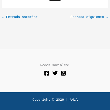
s
t
a
←
Entrada anterior
Entrada siguiente
→
g
r
a
m
Redes sociales:
Copyright © 2026 | AMLA