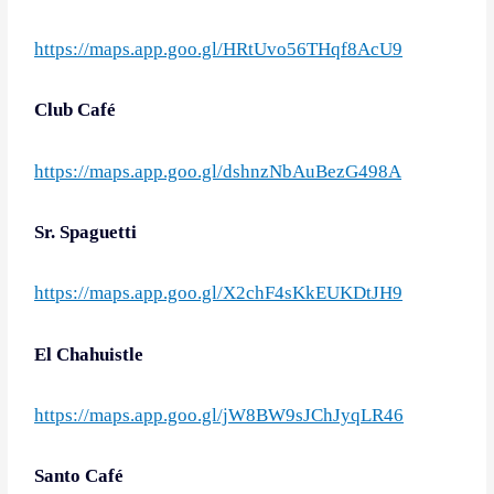
https://maps.app.goo.gl/HRtUvo56THqf8AcU9
Club Café
https://maps.app.goo.gl/dshnzNbAuBezG498A
Sr. Spaguetti
https://maps.app.goo.gl/X2chF4sKkEUKDtJH9
El Chahuistle
https://maps.app.goo.gl/jW8BW9sJChJyqLR46
Santo Café