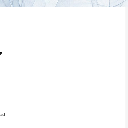
p.
id