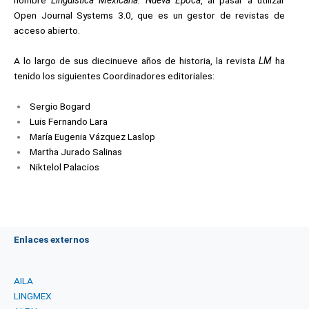
nombre
Lingüística Mexicana. Nueva Época
, al pasar a utilizar
Open Journal Systems 3.0, que es un gestor de revistas de
acceso abierto.
A lo largo de sus diecinueve años de historia, la revista
LM
ha
tenido los siguientes Coordinadores editoriales:
Sergio Bogard
Luis Fernando Lara
María Eugenia Vázquez Laslop
Martha Jurado Salinas
Niktelol Palacios
Enlaces externos
AILA
LINGMEX