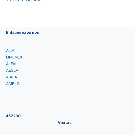
Volumen IX Núm. 1
Enlaces externos
AILA
LINGMEX
ALFAL
AESLA
AIALA
AMPLIN
452230
Visitas