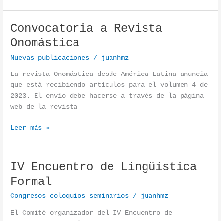
Convocatoria a Revista
Convocatoria a Revista Onomástica
Onomástica
Nuevas publicaciones
/
juanhmz
La revista Onomástica desde América Latina anuncia
que está recibiendo artículos para el volumen 4 de
2023. El envío debe hacerse a través de la página
web de la revista
Leer más »
IV Encuentro de Lingüística
IV Encuentro de Lingüística Formal
Formal
Congresos coloquios seminarios
/
juanhmz
El Comité organizador del IV Encuentro de