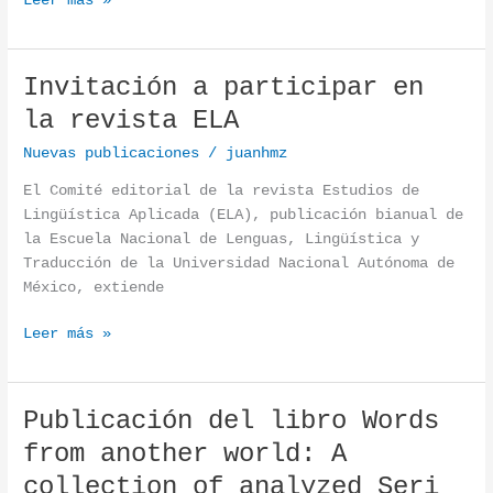
Leer más »
Invitación a participar en
Invitación a participar en la revista ELA
la revista ELA
Nuevas publicaciones
/
juanhmz
El Comité editorial de la revista Estudios de
Lingüística Aplicada (ELA), publicación bianual de
la Escuela Nacional de Lenguas, Lingüística y
Traducción de la Universidad Nacional Autónoma de
México, extiende
Leer más »
Publicación del libro Words
Publicación del libro Words from another world: A col
from another world: A
collection of analyzed Seri