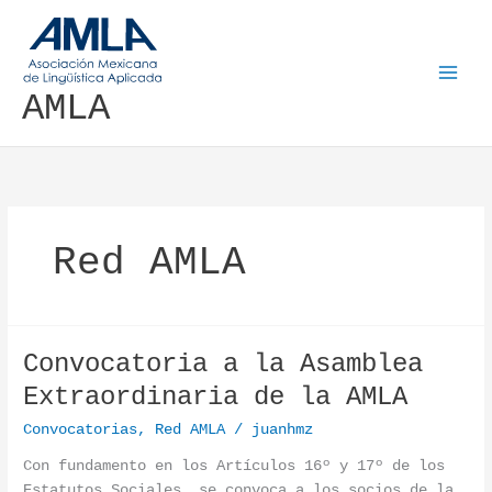
Ir al contenido
AMLA
Red AMLA
Convocatoria a la Asamblea
Convocatoria a la Asamblea Extraordinaria de la AMLA
Extraordinaria de la AMLA
Convocatorias
,
Red AMLA
/
juanhmz
Con fundamento en los Artículos 16º y 17º de los
Estatutos Sociales, se convoca a los socios de la