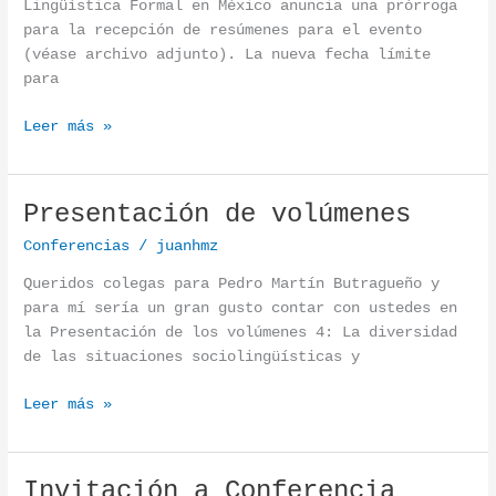
Lingüística Formal en México anuncia una prórroga
para la recepción de resúmenes para el evento
(véase archivo adjunto). La nueva fecha límite
para
Leer más »
Presentación de volúmenes
Presentación de volúmenes
Conferencias
/
juanhmz
Queridos colegas para Pedro Martín Butragueño y
para mí sería un gran gusto contar con ustedes en
la Presentación de los volúmenes 4: La diversidad
de las situaciones sociolingüísticas y
Leer más »
Invitación a Conferencia
Invitación a Conferencia