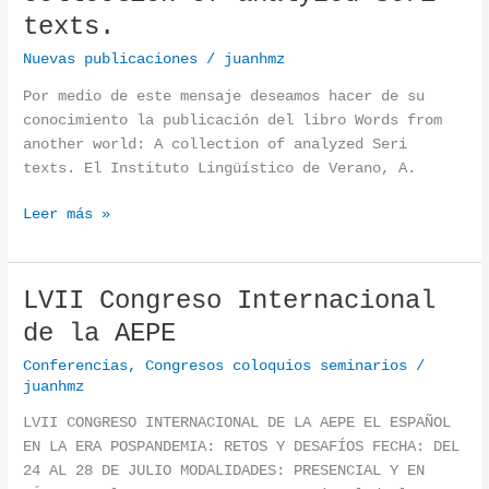
texts.
Nuevas publicaciones
/
juanhmz
Por medio de este mensaje deseamos hacer de su
conocimiento la publicación del libro Words from
another world: A collection of analyzed Seri
texts. El Instituto Lingüístico de Verano, A.
Leer más »
LVII Congreso Internacional
LVII Congreso Internacional de la AEPE
de la AEPE
Conferencias
,
Congresos coloquios seminarios
/
juanhmz
LVII CONGRESO INTERNACIONAL DE LA AEPE EL ESPAÑOL
EN LA ERA POSPANDEMIA: RETOS Y DESAFÍOS FECHA: DEL
24 AL 28 DE JULIO MODALIDADES: PRESENCIAL Y EN